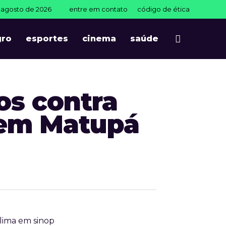
e agosto de 2026
entre em contato
código de ética
gro
esportes
cinema
saúde
os contra
 em Matupá
lima em sinop