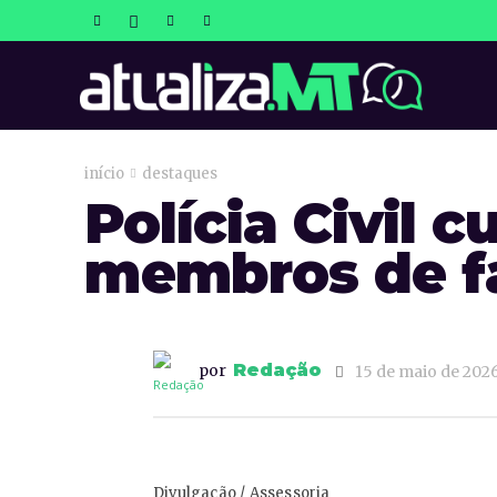
atualizaM
início
destaques
Polícia Civil
membros de f
Redação
por
15 de maio de 202
Divulgação / Assessoria