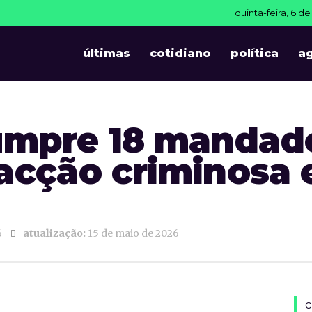
quinta-feira, 6 d
T
últimas
cotidiano
política
a
 cumpre 18 mandad
acção criminosa
6
atualização:
15 de maio de 2026
c