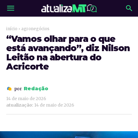
início
agronegócios
“Vamos olhar para o que
está avançando”, diz Nilson
Leitão na abertura do
Acricorte
Redação
por
14 de maio de 2026
atualização:
14 de maio de 2026