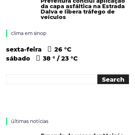
Prefeitura conclui aplicação
da capa asfáltica na Estrada
Dalva e libera tráfego de
veículos
clima em sinop
sexta-feira
26 °
C
sábado
38 °
23 °
C
últimas notícias