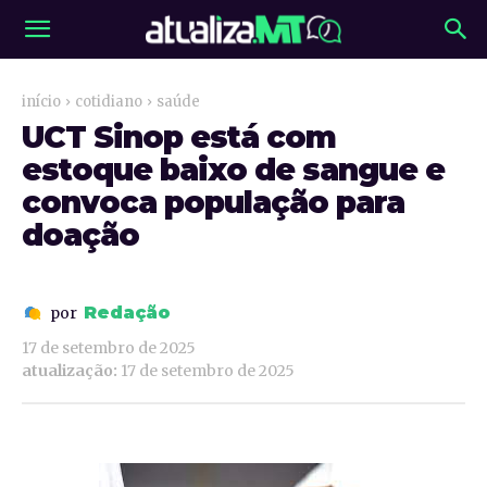
início
cotidiano
saúde
UCT Sinop está com
estoque baixo de sangue e
convoca população para
doação
Redação
por
17 de setembro de 2025
atualização:
17 de setembro de 2025