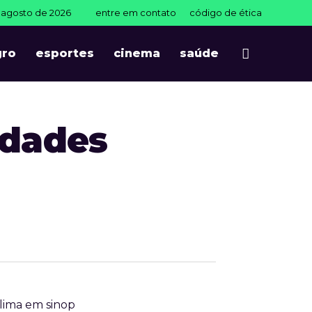
 agosto de 2026
entre em contato
código de ética
gro
esportes
cinema
saúde
idades
lima em sinop