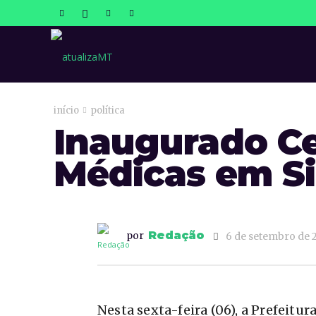
atualizaMT
início
política
Inaugurado Ce
Médicas em S
Redação
por
6 de setembro de 
Nesta sexta-feira (06), a Prefeitu