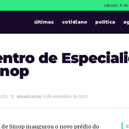
sábado, 8 de
últimas
cotidiano
política
a
ntro de Especial
inop
2025
atualização:
6 de setembro de 2025
ra de Sinop inaugurou o novo prédio do
c