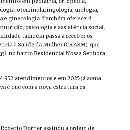
imentos em pediatria, ortopedia,
ologia, otorrinolaringologia, urologia,
ia e ginecologia. Também oferecerá
utrição, psicologia e assistência social,
A unidade também passa a receber os
ência à Saúde da Mulher (CRASM), que
i, no bairro Residencial Nossa Senhora
4.952 atendimentos e em 2025 já soma
va é que com a nova estrutura os
o Roberto Dorner assinou a ordem de