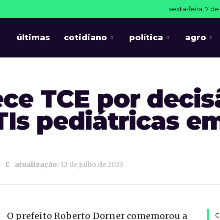
sexta-feira, 7 d
últimas
cotidiano
política
agro
ce TCE por decisã
TIs pediátricas e
atualização:
12 de julho de 2023
O prefeito Roberto Dorner comemorou a
c