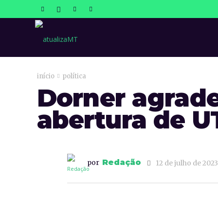
atualizaMT
início
política
Dorner agrade
abertura de U
Redação
por
12 de julho de 2023