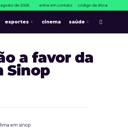
e agosto de 2026
entre em contato
código de ética
esportes
cinema
saúde
o a favor da
m Sinop
lima em sinop