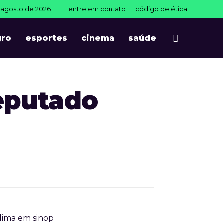
e agosto de 2026
entre em contato
código de ética
gro
esportes
cinema
saúde
eputado
lima em sinop