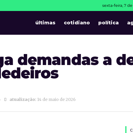
sexta-feira, 7 d
últimas
cotidiano
política
a
ga demandas a d
Medeiros
6
atualização:
14 de maio de 2026
c