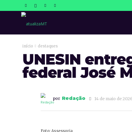
atualizaMT
início
destaques
UNESIN entre
federal José 
Redação
por
14 de maio de 202
Foto: Assessoria