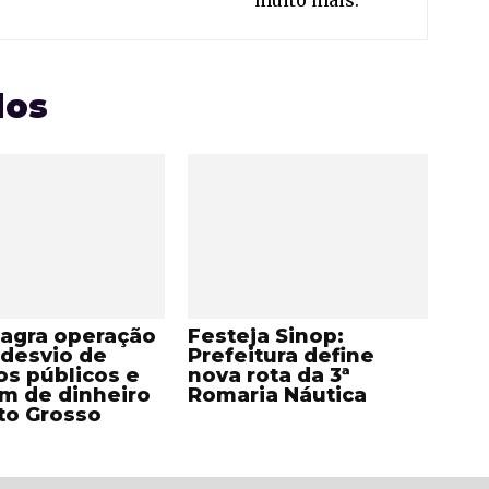
muito mais.
dos
lagra operação
Festeja Sinop:
 desvio de
Prefeitura define
os públicos e
nova rota da 3ª
m de dinheiro
Romaria Náutica
to Grosso