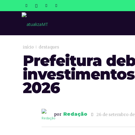
atualizaMT
início
destaques
Prefeitura de
investimentos
2026
Redação
por
26 de setembro de