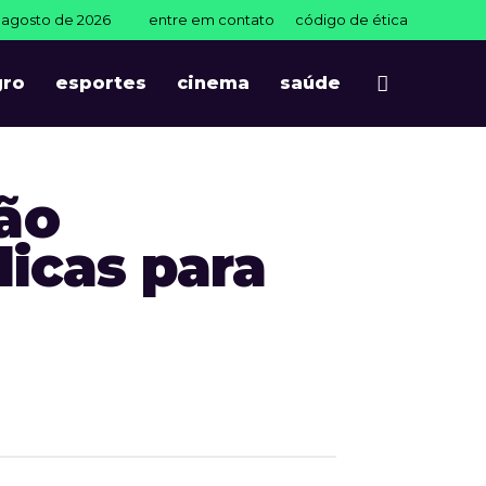
e agosto de 2026
entre em contato
código de ética
gro
esportes
cinema
saúde
ão
licas para