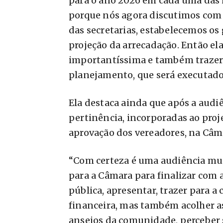
para o ano 2026 em cada uma das 
porque nós agora discutimos com 
das secretarias, estabelecemos os
projeção da arrecadação. Então el
importantíssima e também trazer
planejamento, que será executado 
Ela destaca ainda que após a audiê
pertinência, incorporadas ao proj
aprovação dos vereadores, na Câma
“Com certeza é uma audiência mui
para a Câmara para finalizar com a
pública, apresentar, trazer para 
financeira, mas também acolher a
anseios da comunidade, perceber 