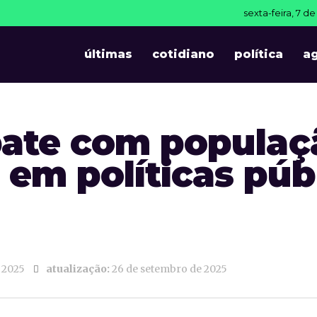
sexta-feira, 7 d
últimas
cotidiano
política
a
bate com populaç
 em políticas púb
 2025
atualização:
26 de setembro de 2025