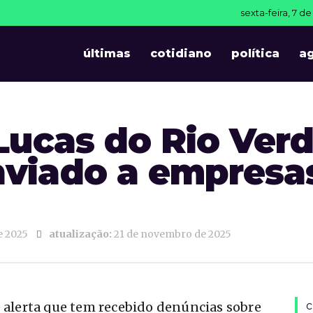
sexta-feira, 7 d
últimas
cotidiano
política
a
Lucas do Rio Verd
enviado a empresa
e 2025
atualização:
21 de novembro de 2025
e alerta que tem recebido denúncias sobre
c