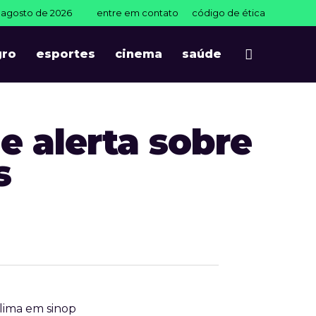
e agosto de 2026
entre em contato
código de ética
gro
esportes
cinema
saúde
e alerta sobre
s
lima em sinop