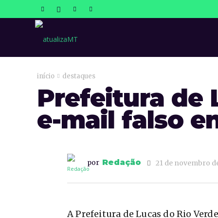
atualizaMT
início
destaques
Prefeitura de 
e-mail falso 
Redação
por
21 de novembro d
A Prefeitura de Lucas do Rio Verd