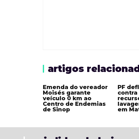
artigos relaciona
Emenda do vereador
PF def
Moisés garante
contra
veículo 0 km ao
recurs
Centro de Endemias
lavage
de Sinop
em Ma