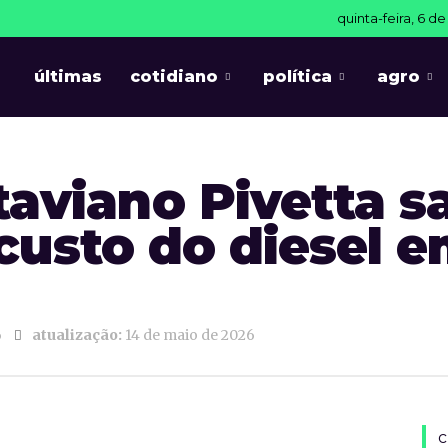
quinta-feira, 6 d
últimas
cotidiano
política
agro
aviano Pivetta sa
 custo do diesel 
6
atualização:
14 de maio de 2026
c