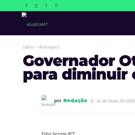
atualizaMT
início
destaques
Governador Ot
para diminuir
Redação
por
14 de maio de 202
Foto: Secom-MT