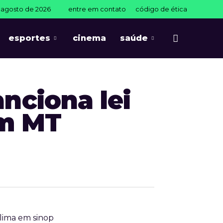
e agosto de 2026
entre em contato
código de ética
esportes
cinema
saúde
nciona lei
em MT
lima em sinop