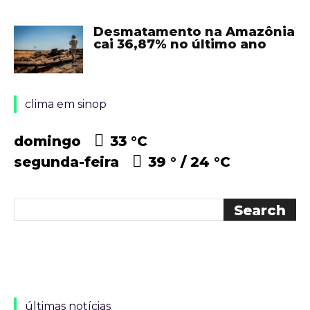
Desmatamento na Amazônia
cai 36,87% no último ano
clima em sinop
domingo
33 °
C
segunda-feira
39 °
24 °
C
últimas notícias