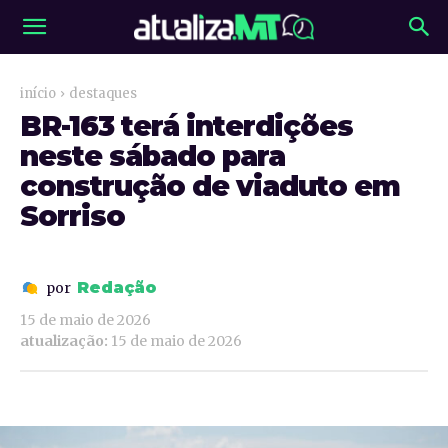
início
destaques
BR-163 terá interdições
neste sábado para
construção de viaduto em
Sorriso
Redação
por
15 de maio de 2026
atualização:
15 de maio de 2026