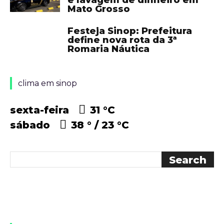
e lavagem de dinheiro em
Mato Grosso
Festeja Sinop: Prefeitura
define nova rota da 3ª
Romaria Náutica
clima em sinop
sexta-feira
31 °
C
sábado
38 °
23 °
C