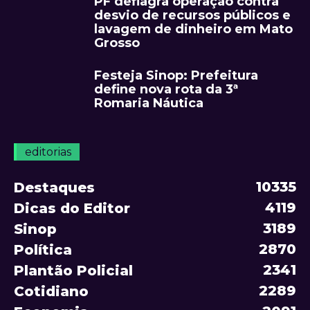
PF deflagra operação contra
desvio de recursos públicos e
lavagem de dinheiro em Mato
Grosso
Festeja Sinop: Prefeitura
define nova rota da 3ª
Romaria Náutica
editorias
10335
Destaques
4119
Dicas do Editor
3189
Sinop
2870
Política
2341
Plantão Policial
2289
Cotidiano