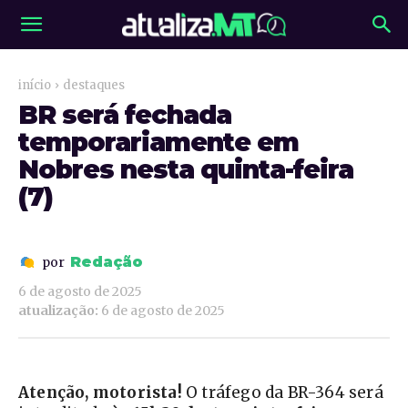
início
destaques
BR será fechada
temporariamente em
Nobres nesta quinta-feira
(7)
Redação
por
6 de agosto de 2025
atualização:
6 de agosto de 2025
Atenção, motorista!
O tráfego da BR-364 será