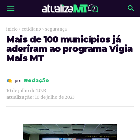
início
cotidiano
segurança
Mais de 100 municípios já
aderiram ao programa Vigia
Mais MT
Redação
por
10 de julho de 2023
atualização:
10 de julho de 2023