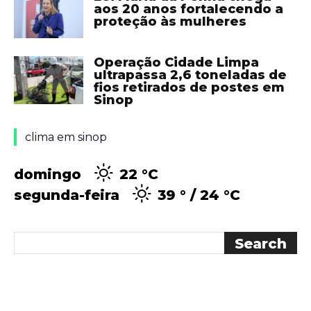
aos 20 anos fortalecendo a
proteção às mulheres
Operação Cidade Limpa
ultrapassa 2,6 toneladas de
fios retirados de postes em
Sinop
clima em sinop
domingo
22 °
C
segunda-feira
39 °
24 °
C