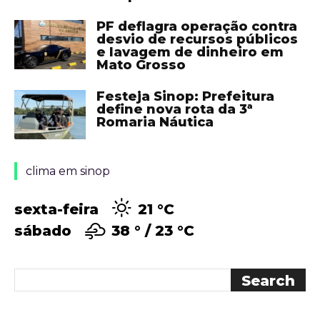
PF deflagra operação contra
desvio de recursos públicos
e lavagem de dinheiro em
Mato Grosso
Festeja Sinop: Prefeitura
define nova rota da 3ª
Romaria Náutica
clima em sinop
sexta-feira
21 °
C
sábado
38 °
23 °
C