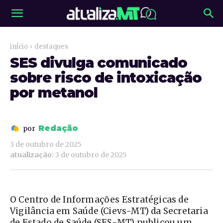
início
destaques
SES divulga comunicado
sobre risco de intoxicação
por metanol
Redação
por
3 de outubro de 2025
atualização:
3 de outubro de 2025
O Centro de Informações Estratégicas de
Vigilância em Saúde (Cievs-MT) da Secretaria
de Estado de Saúde (SES-MT) publicou um