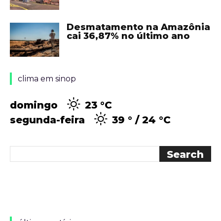
Desmatamento na Amazônia
cai 36,87% no último ano
clima em sinop
domingo
23 °
C
segunda-feira
39 °
24 °
C