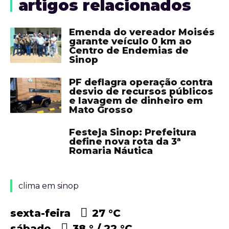
artigos relacionados
Emenda do vereador Moisés
garante veículo 0 km ao
Centro de Endemias de
Sinop
PF deflagra operação contra
desvio de recursos públicos
e lavagem de dinheiro em
Mato Grosso
Festeja Sinop: Prefeitura
define nova rota da 3ª
Romaria Náutica
clima em sinop
sexta-feira
27 °
C
sábado
38 °
22 °
C