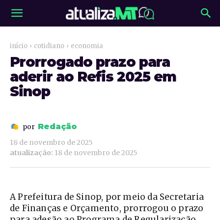
início
cotidiano
economia
Prorrogado prazo para
aderir ao Refis 2025 em
Sinop
Redação
por
18 de novembro de 2025
atualização:
18 de novembro de 2025
A Prefeitura de Sinop, por meio da Secretaria
de Finanças e Orçamento, prorrogou o prazo
para adesão ao Programa de Regularização