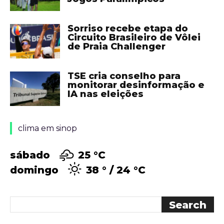
Sorriso recebe etapa do
Circuito Brasileiro de Vôlei
de Praia Challenger
TSE cria conselho para
monitorar desinformação e
IA nas eleições
clima em sinop
sábado
25 °
C
domingo
38 °
24 °
C