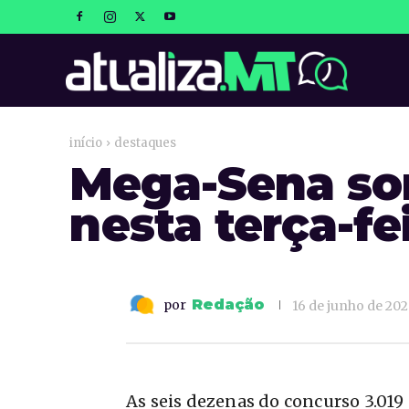
atualizaM
início
destaques
Mega-Sena sor
nesta terça-fe
Redação
por
16 de junho de 20
As seis dezenas do concurso 3.019