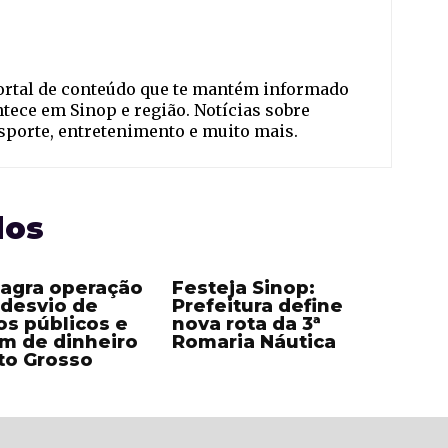
ortal de conteúdo que te mantém informado
ntece em Sinop e região. Notícias sobre
esporte, entretenimento e muito mais.
dos
lagra operação
Festeja Sinop:
 desvio de
Prefeitura define
os públicos e
nova rota da 3ª
m de dinheiro
Romaria Náutica
to Grosso