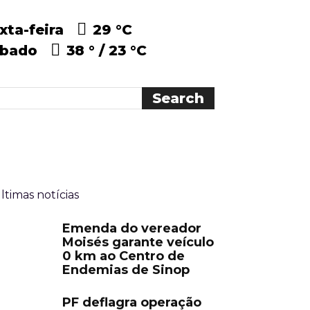
xta-feira
29 °
C
ábado
38 °
23 °
C
ltimas notícias
Emenda do vereador
Moisés garante veículo
0 km ao Centro de
Endemias de Sinop
PF deflagra operação