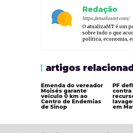
Redação
https://atualizamt.com/
O atualizaMT é um p
sobre tudo o que aco
política, economia, 
artigos relaciona
Emenda do vereador
PF def
Moisés garante
contra
veículo 0 km ao
recurs
Centro de Endemias
lavage
de Sinop
em Ma