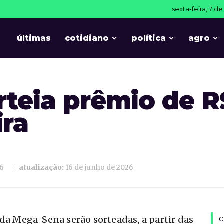
sexta-feira, 7 d
T
últimas
cotidiano
política
agro
teia prêmio de R
ira
26
atualização:
16 de junho de 2026
 da Mega-Sena serão sorteadas, a partir das
c