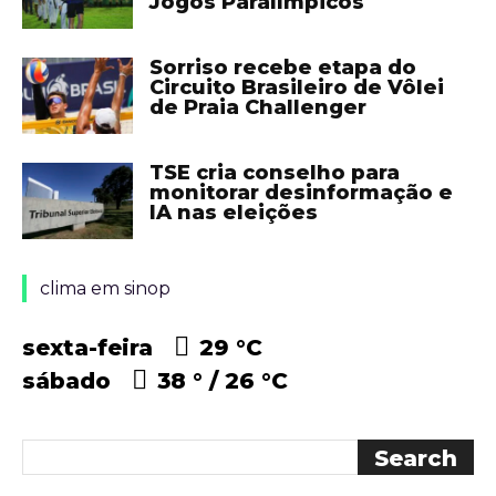
Jogos Paralímpicos
Sorriso recebe etapa do
Circuito Brasileiro de Vôlei
de Praia Challenger
TSE cria conselho para
monitorar desinformação e
IA nas eleições
clima em sinop
sexta-feira
29 °
C
sábado
38 °
26 °
C