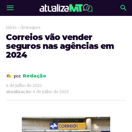
início
destaques
Correios vão vender
seguros nas agências em
2024
Redação
por
4 de julho de 2023
atualização:
4 de julho de 2023