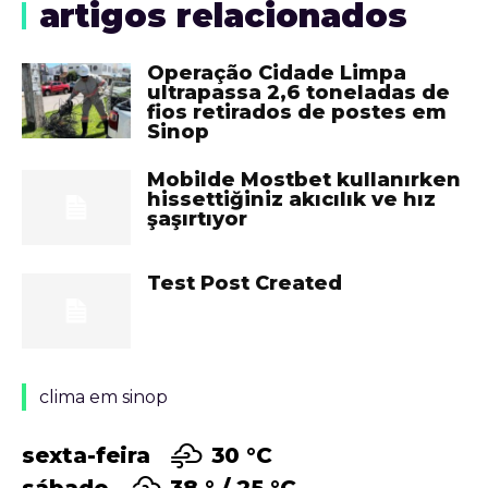
artigos relacionados
Operação Cidade Limpa
ultrapassa 2,6 toneladas de
fios retirados de postes em
Sinop
Mobilde Mostbet kullanırken
hissettiğiniz akıcılık ve hız
şaşırtıyor
Test Post Created
clima em sinop
sexta-feira
30 °
C
sábado
38 °
25 °
C