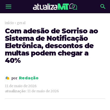
início
geral
Com adesão de Sorriso ao
Sistema de Notificação
Eletrônica, descontos de
multas podem chegar a
40%
Redação
por
11 de maio de 2026
atualização:
11 de maio de 2026