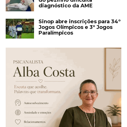
do pezinho dificulta
diagnóstico da AME
Sinop abre inscrições para 34º
Jogos Olímpicos e 3º Jogos
Paralímpicos