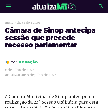
início
dicas do editor
Câmara de Sinop antecipa
sessão que precede
recesso parlamentar
Redação
por
8 de julho de 2026
atualização:
8 de julho de 2026
A Câmara Municipal de Sinop antecipou a
realização da 23ª Sessão Ordinária para esta
quinta-feira (9), às 9h (manhã) no Plenário