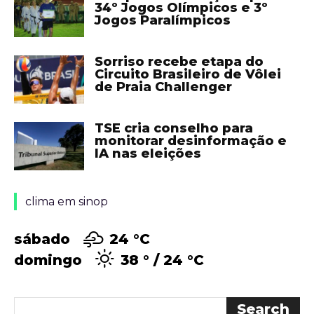
34º Jogos Olímpicos e 3º
Jogos Paralímpicos
Sorriso recebe etapa do
Circuito Brasileiro de Vôlei
de Praia Challenger
TSE cria conselho para
monitorar desinformação e
IA nas eleições
clima em sinop
sábado
24 °
C
domingo
38 °
24 °
C