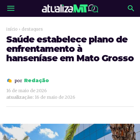
início
destaques
Saúde estabelece plano de
enfrentamento à
hanseníase em Mato Grosso
Redação
por
16 de maio de 2026
atualização:
16 de maio de 2026