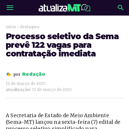
início
destaques
Processo seletivo da Sema
prevê 122 vagas para
contratação imediata
Redação
por
11 de março de 2025
atualização:
11 de março de 2025
A Secretaria de Estado de Meio Ambiente
(Sema-MT) lançou na sexta-feira (7) edital de
processo seletivo simplificado para