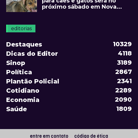
para cães e gatos será no
próximo sábado em Nova...
editorias
10329
Destaques
4118
Dicas do Editor
3189
Sinop
2867
Política
2341
Plantão Policial
2289
Cotidiano
2090
Economia
1809
Saúde
entre em contato
código de ética