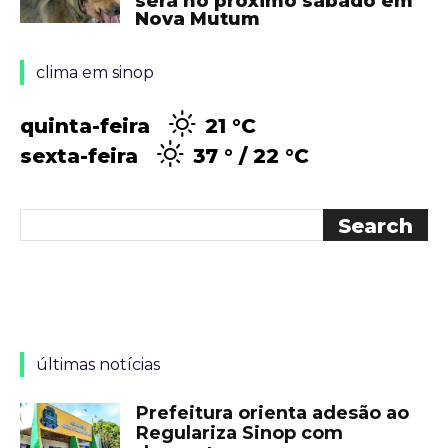
será no próximo sábado em
Nova Mutum
clima em sinop
quinta-feira
21 °
C
sexta-feira
37 °
22 °
C
últimas notícias
Prefeitura orienta adesão ao
Regulariza Sinop com