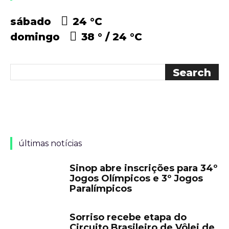
sábado
24 °
C
domingo
38 °
24 °
C
últimas notícias
Sinop abre inscrições para 34º
Jogos Olímpicos e 3º Jogos
Paralímpicos
Sorriso recebe etapa do
Circuito Brasileiro de Vôlei de