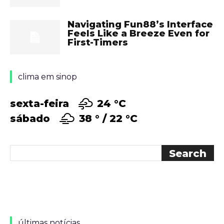
Navigating Fun88’s Interface
Feels Like a Breeze Even for
First-Timers
clima em sinop
sexta-feira
24 °
C
sábado
38 °
22 °
C
últimas notícias