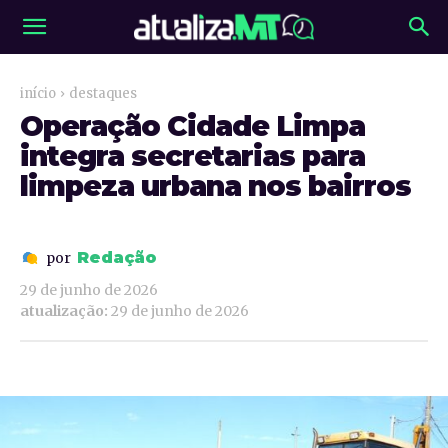
início
destaques
Operação Cidade Limpa
integra secretarias para
limpeza urbana nos bairros
Redação
por
29 de junho de 2026
atualização:
29 de junho de 2026