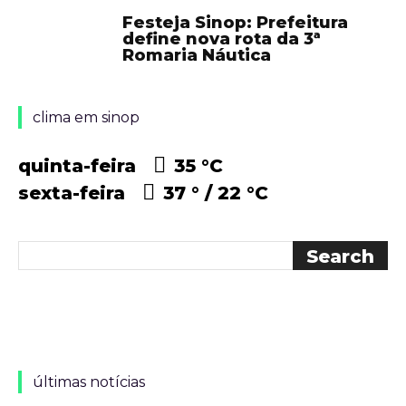
Festeja Sinop: Prefeitura
define nova rota da 3ª
Romaria Náutica
clima em sinop
quinta-feira
35 °
C
sexta-feira
37 °
22 °
C
últimas notícias