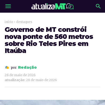
início
destaques
Governo de MT constrói
nova ponte de 560 metros
sobre Rio Teles Pires em
Itaúba
Redação
por
28 de maio de 2026
atualização:
28 de maio de 2026