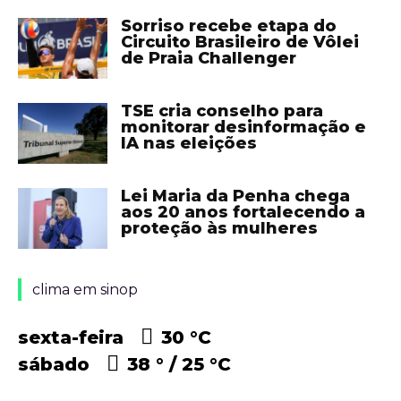
Sorriso recebe etapa do
Circuito Brasileiro de Vôlei
de Praia Challenger
TSE cria conselho para
monitorar desinformação e
IA nas eleições
Lei Maria da Penha chega
aos 20 anos fortalecendo a
proteção às mulheres
clima em sinop
sexta-feira
30 °
C
sábado
38 °
25 °
C