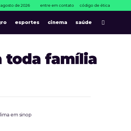
e agosto de 2026
entre em contato
código de ética
gro
esportes
cinema
saúde
 toda família
lima em sinop