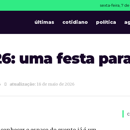
sexta-feira, 7 d
últimas
cotidiano
política
a
6: uma festa para
6
atualização:
18 de maio de 2026
c
a conhecer o espaço do evento já é um