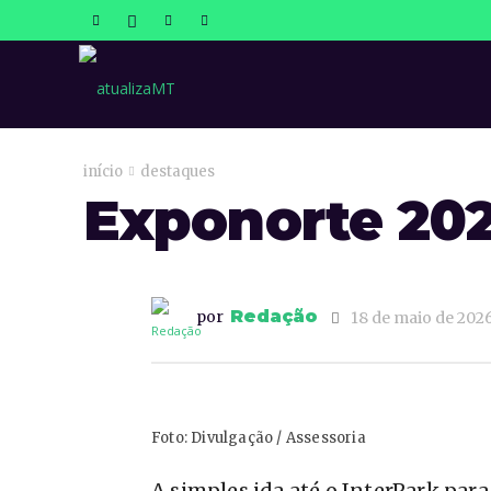
atualizaMT
início
destaques
Exponorte 202
Redação
por
18 de maio de 202
Foto: Divulgação / Assessoria
A simples ida até o InterPark par