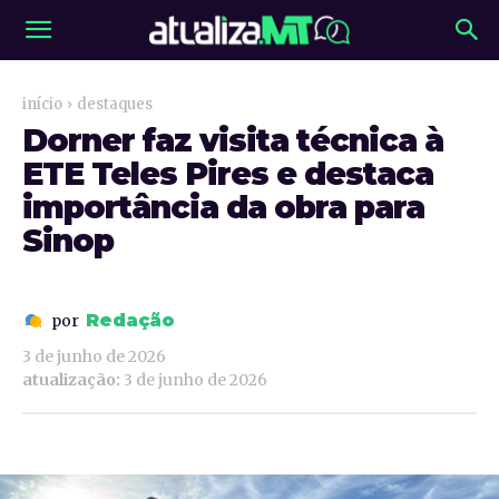
início
destaques
Dorner faz visita técnica à
ETE Teles Pires e destaca
importância da obra para
Sinop
Redação
por
3 de junho de 2026
atualização:
3 de junho de 2026