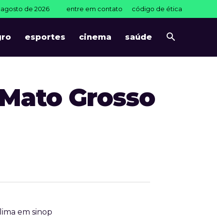
e agosto de 2026
entre em contato
código de ética
gro
esportes
cinema
saúde
 Mato Grosso
lima em sinop