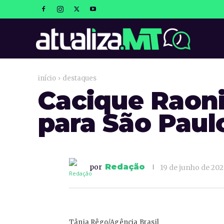
atualizaM
início
destaques
Cacique Raoni
para São Paul
Redação
por
19 de junho de 20
Tânia Rêgo/Agência Brasil