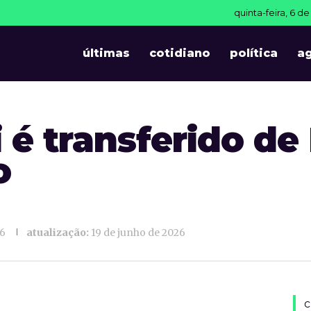
quinta-feira, 6 d
T
últimas
cotidiano
política
a
 é transferido de
o
26
atualização:
19 de junho de 2026
c