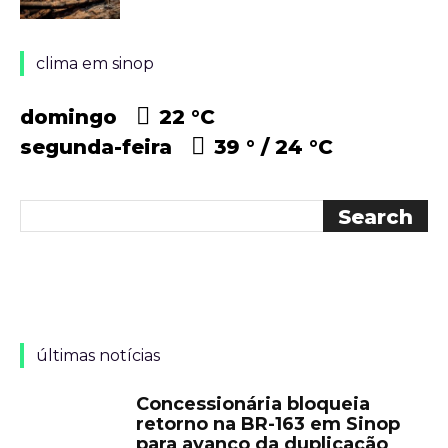
clima em sinop
domingo
22 °
C
segunda-feira
39 °
24 °
C
últimas notícias
Concessionária bloqueia
retorno na BR-163 em Sinop
para avanço da duplicação