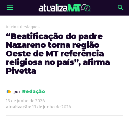
início
destaques
“Beatificação do padre
Nazareno torna região
Oeste de MT referência
religiosa no país”, afirma
Pivetta
Redação
por
13 de junho de 2026
atualização:
13 de junho de 2026