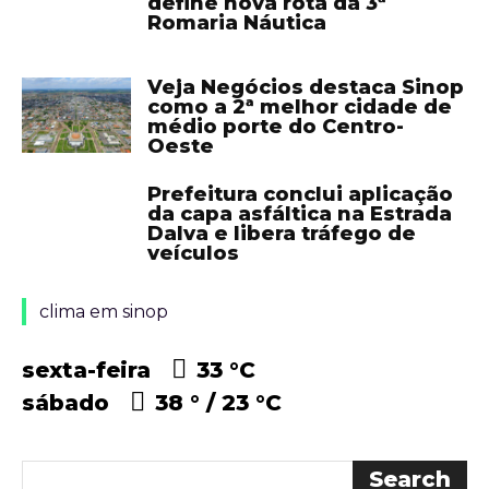
define nova rota da 3ª
Romaria Náutica
Veja Negócios destaca Sinop
como a 2ª melhor cidade de
médio porte do Centro-
Oeste
Prefeitura conclui aplicação
da capa asfáltica na Estrada
Dalva e libera tráfego de
veículos
clima em sinop
sexta-feira
33 °
C
sábado
38 °
23 °
C