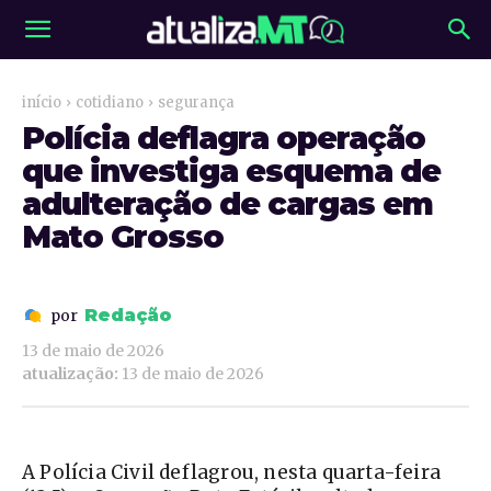
início
cotidiano
segurança
Polícia deflagra operação
que investiga esquema de
adulteração de cargas em
Mato Grosso
Redação
por
13 de maio de 2026
atualização:
13 de maio de 2026
A Polícia Civil deflagrou, nesta quarta-feira