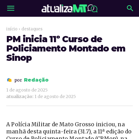
início
destaques
PM inicia 11º Curso de
Policiamento Montado em
Sinop
Redação
por
1 de agosto de 2025
atualização:
1 de agosto de 2025
A Polícia Militar de Mato Grosso iniciou, na
manhã desta quinta-feira (31.7), a 11ª edição do
Curso de Policiamento Montado (CPMon), na