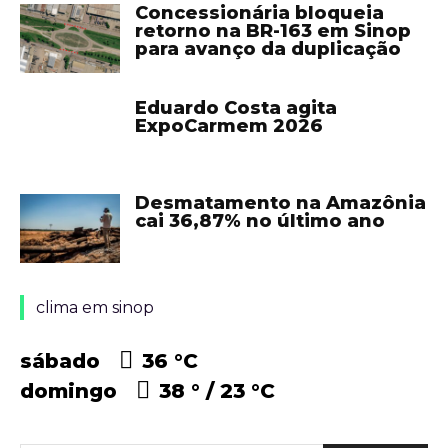
Concessionária bloqueia
retorno na BR-163 em Sinop
para avanço da duplicação
Eduardo Costa agita
ExpoCarmem 2026
Desmatamento na Amazônia
cai 36,87% no último ano
clima em sinop
sábado
36 °
C
domingo
38 °
23 °
C