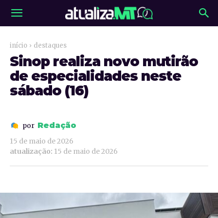
início
destaques
Sinop realiza novo mutirão
de especialidades neste
sábado (16)
Redação
por
15 de maio de 2026
atualização:
15 de maio de 2026