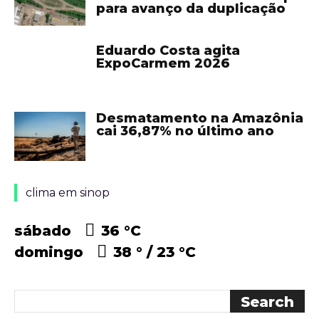
para avanço da duplicação
Eduardo Costa agita
ExpoCarmem 2026
Desmatamento na Amazônia
cai 36,87% no último ano
clima em sinop
sábado
36 °
C
domingo
38 °
23 °
C