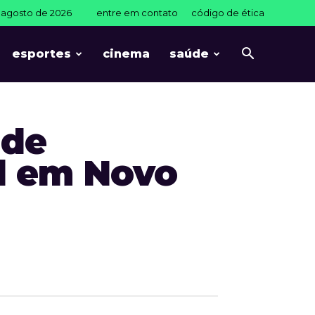
e agosto de 2026
entre em contato
código de ética
esportes
cinema
saúde
 de
l em Novo