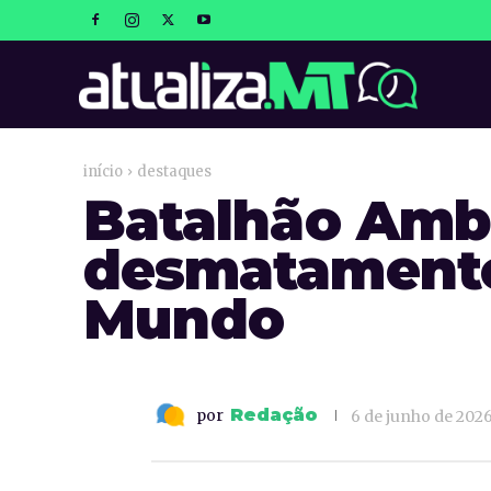
atualizaM
início
destaques
Batalhão Ambi
desmatamento
Mundo
Redação
por
6 de junho de 202