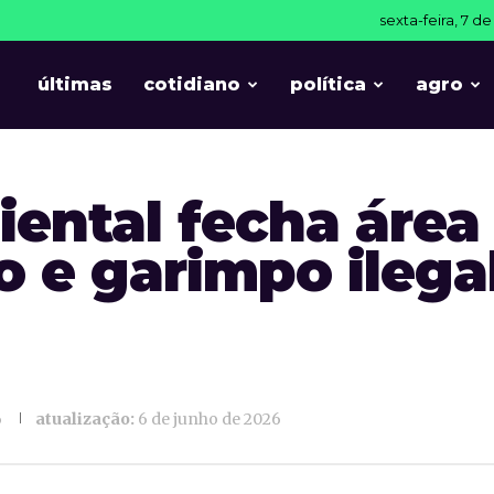
sexta-feira, 7 d
T
últimas
cotidiano
política
agro
ental fecha área
 e garimpo ilega
6
atualização:
6 de junho de 2026