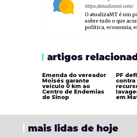
https://atualizamt.com/
O atualizaMT é um p
sobre tudo o que aco
política, economia, 
artigos relaciona
Emenda do vereador
PF def
Moisés garante
contra
veículo 0 km ao
recurs
Centro de Endemias
lavage
de Sinop
em Ma
mais lidas de hoje