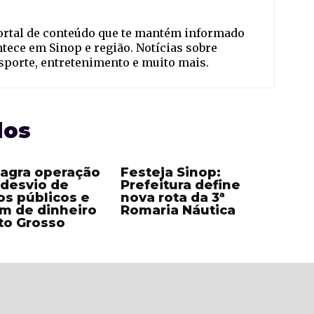
ortal de conteúdo que te mantém informado
ntece em Sinop e região. Notícias sobre
esporte, entretenimento e muito mais.
dos
lagra operação
Festeja Sinop:
 desvio de
Prefeitura define
os públicos e
nova rota da 3ª
m de dinheiro
Romaria Náutica
to Grosso