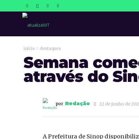
atualizaMT
início
destaques
Semana começ
através do Si
Redação
por
22 de junho de 20
A Prefeitura de Sinop disponibiliz