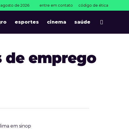
e agosto de 2026
entre em contato
código de ética
gro
esportes
cinema
saúde
 de emprego
lima em sinop