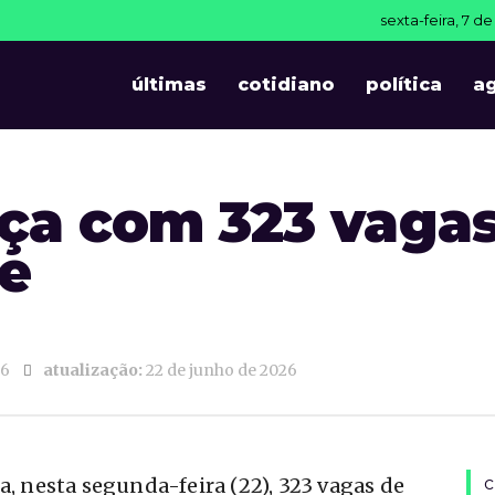
sexta-feira, 7 d
últimas
cotidiano
política
a
a com 323 vagas
ne
26
atualização:
22 de junho de 2026
a, nesta segunda-feira (22), 323 vagas de
c