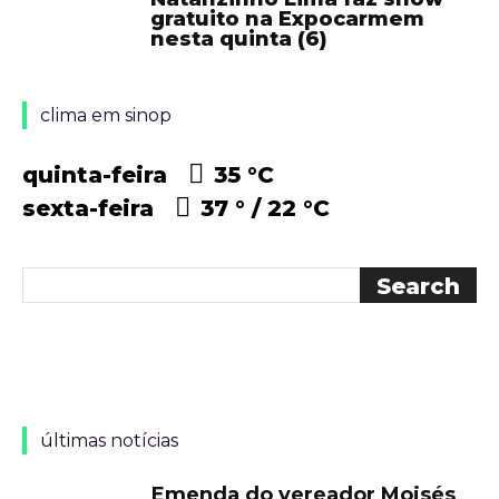
gratuito na Expocarmem
nesta quinta (6)
clima em sinop
quinta-feira
35 °
C
sexta-feira
37 °
22 °
C
últimas notícias
Emenda do vereador Moisés