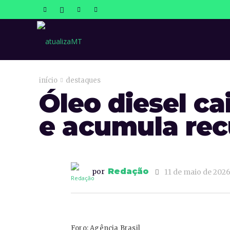
atualizaMT
início
destaques
Óleo diesel c
e acumula rec
Redação
por
11 de maio de 202
Foro: Agência Brasil