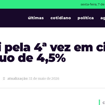
sexta-feira, 7 d
últimas
cotidiano
política
a
ai pela 4ª vez em
uo de 4,5%
6
atualização:
11 de maio de 2026
c