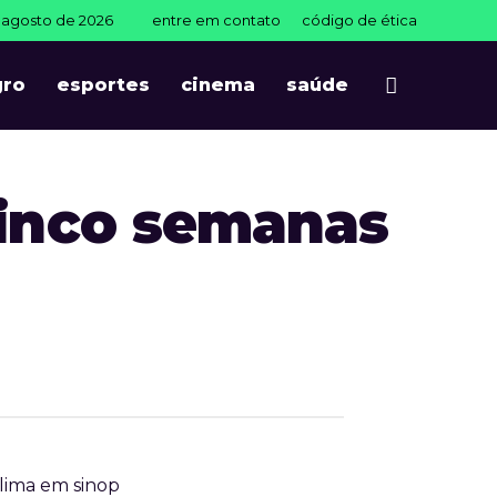
e agosto de 2026
entre em contato
código de ética
gro
esportes
cinema
saúde
 cinco semanas
lima em sinop