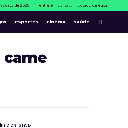
e agosto de 2026
entre em contato
código de ética
gro
esportes
cinema
saúde
à carne
lima em sinop