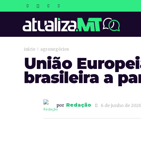
atualizaM
início
agronegócios
União Europeia
brasileira a p
Redação
por
6 de junho de 202