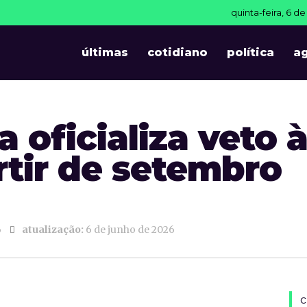
quinta-feira, 6 d
T
últimas
cotidiano
política
a
 oficializa veto 
artir de setembro
6
atualização:
6 de junho de 2026
c